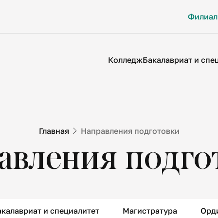
Филиа
Колледж
Бакалавриат и спе
Главная
Направления подготовки
авления подго
Submit
акалавриат и специалитет
Магистратура
Орд