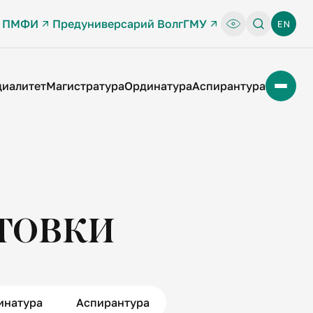
л ПМФИ
Предуниверсарий ВолгГМУ
циалитет
Магистратура
Ординатура
Аспирантура
товки
инатура
Аспирантура