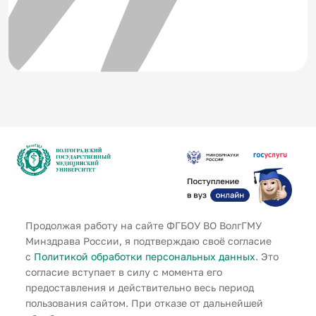
Продолжая работу на сайте ФГБОУ ВО ВолгГМУ
Адрес
Минздрава России, я подтверждаю своё согласие
г. Волгоград, площадь Павших
с
Политикой обработки персональных данных
. Это
Борцов, зд. 1
согласие вступает в силу с момента его
Телефон
предоставления и действительно весь период
+79370955197
пользования сайтом. При отказе от дальнейшей
Электронная почта