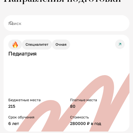
Поиск
Специалитет
Очная
Педиатрия
Бюджетные места
Платные места
215
80
Срок обучения
Стоимость
6 лет
280000 ₽ в год