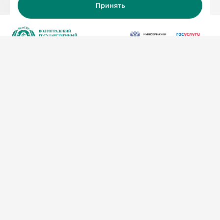
Принять
Адрес
г. Волгоград, площадь Павших
Борцов, зд. 1
Телефон
+79370955197
Электронная почта
priem@volgmed.ru
Пользовательское соглашение
Политика по обработке персональных данных
Политика конфиденциальности