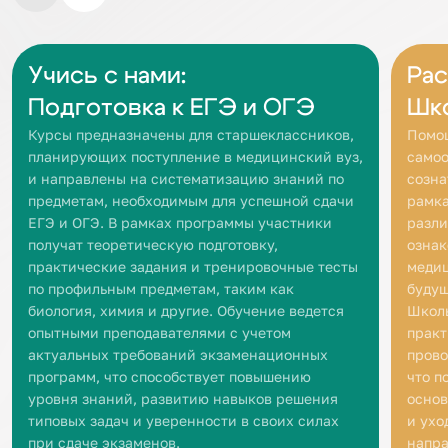
Учись с нами:
Рас
Подготовка к ЕГЭ и ОГЭ
Шк
Курсы предназначены для старшеклассников,
Помо
планирующих поступление в медицинский вуз,
самоо
и направлены на систематизацию знаний по
созна
предметам, необходимым для успешной сдачи
рамка
ЕГЭ и ОГЭ. В рамках программы участники
разли
получат теоретическую подготовку,
ознак
практические задания и тренировочные тесты
медиц
по профильным предметам, таким как
будущ
биология, химия и другие. Обучение ведется
Школь
опытными преподавателями с учетом
практ
актуальных требований экзаменационных
прово
программ, что способствует повышению
что п
уровня знаний, развитию навыков решения
основ
типовых задач и уверенности в своих силах
и ухо
при сдаче экзаменов.
напра