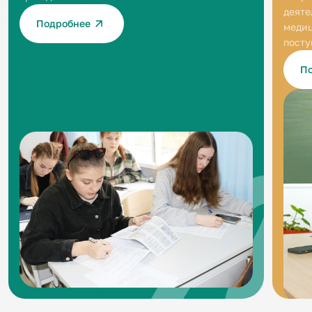
деяте
Подробнее
медиц
посту
П