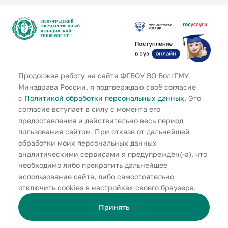
Продолжая работу на сайте ФГБОУ ВО ВолгГМУ
Адрес
Минздрава России, я подтверждаю своё согласие
г. Волгоград, площадь Павших
с
Политикой обработки персональных данных
. Это
Борцов, зд. 1
согласие вступает в силу с момента его
Телефон
предоставления и действительно весь период
+79370955197
пользования сайтом. При отказе от дальнейшей
Электронная почта
обработки моих персональных данных
priem@volgmed.ru
аналитическими сервисами я предупреждён(-а), что
необходимо либо прекратить дальнейшее
использование сайта, либо самостоятельно
отключить cookies в настройках своего браузера.
Пользовательское соглашение
Политика по обработке персональных данных
Принять
Политика конфиденциальности
Помощь