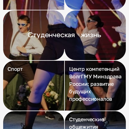
Студенческая жизнь
Спорт
Центр компетенций
ВолгГМУ Минздрава
России: развитие
будущих
профессионалов
Студенческие
общежития