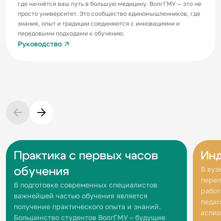
где начнётся ваш путь в большую медицину. ВолгГМУ — это не
просто университет. Это сообщество единомышленников, где
знания, опыт и традиции соединяются с инновациями и
передовыми подходами к обучению.
Руководство
Практика с первых часов
Ин
В вуз
обучения
переп
В подготовке современных специалистов
работ
важнейшей частью обучения является
педаг
получение практического опыта и знаний.
аспир
Большинство студентов ВолгГМУ – будущие